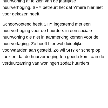
huurwoning af te zien van de jaarlijkse
huurverhoging. SHY betreurt het dat Ymere hier niet
voor gekozen heeft.
Schoorvoetend heeft SHY ingestemd met een
huurverhoging voor de huurders in een sociale
huurwoning die niet in aanmerking komen voor de
huurverlaging. Ze heeft hier wel duidelijke
voorwaarden aan gesteld. Zo wil SHY er scherp op
toezien dat de huurverhoging ten goede komt aan de
verduurzaming van woningen zodat huurders
daadwerkelijk het resultaat terugzien op de
energierekening.
Over het doorvoeren van de inkomensafhankelijke
huurverhoging voor huurders met een hoger (midden)
inkomen en de huurverhoging voor de huurders in de
vrije sector is SHY ontevreden. Het stelt SHY teleur